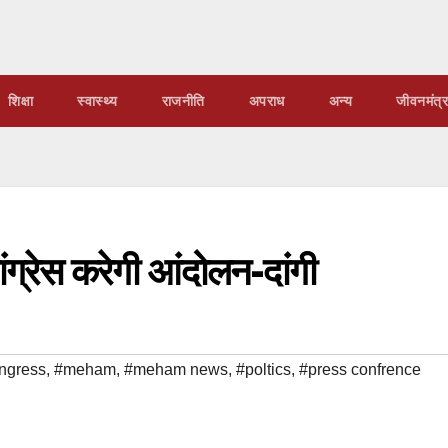
शिक्षा
स्वास्थ्य
राजनीति
अपराध
अन्य
जीवनमंत्र
कांग्रेस करेगी आंदोलन-दांगी
ngress
,
#meham
,
#meham news
,
#poltics
,
#press confrence