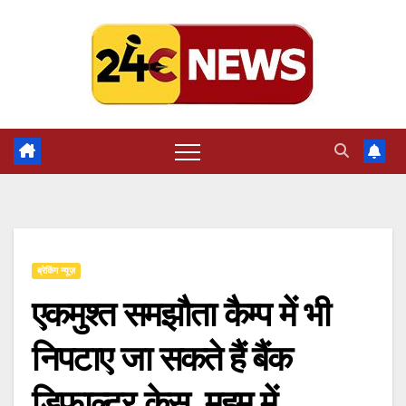
Skip
to
content
ब्रेकिंग न्यूज़
एकमुश्त समझौता कैम्प में भी
निपटाए जा सकते हैं बैंक
डिफाल्टर केस, महम में