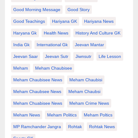
Good Morning Message
Good Story
Good Teachings
Hariyana GK
Hariyana News
Haryana Gk
Health News
History And Culture GK
India Gk
International Gk
Jeevan Mantar
Jeevan Saar
Jeevan Sutr
Jiwnsutr
Life Lesson
Meham
Meham Chaubisee
Meham Chaubisee News
Meham Chaubisi
Meham Chaubsee News
Meham Chaubsi
Meham Chuabisee News
Meham Crime News
Meham News
Meham Politics
Meham Poltics
MP Ramchander Jangra
Rohtak
Rohtak News