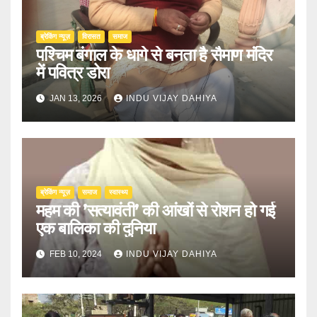
ब्रेकिंग न्यूज़
‍‍विरासत
समाज
पश्चिम बंगाल के धागे से बनता है सैमाण मंदिर
में पवित्र डोरा
JAN 13, 2026
INDU VIJAY DAHIYA
ब्रेकिंग न्यूज़
समाज
स्वास्थ्य
महम की ’सत्यावंती’ की आंखों से रोशन हो गई
एक बालिका की दुनिया
FEB 10, 2024
INDU VIJAY DAHIYA