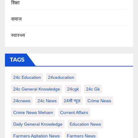
शिक्षा
समाज
स्वास्थ्य
TAGS
24c Education
24ceducation
24c General Knowledge
24cgk
24c Gk
24cnews
24c News
24सी न्यूज़
Crime News
Crime News Meham
Current Affairs
Daily General Knowledge
Education News
Farmers Agitation News
Farmers News